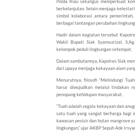
Polda Riau sekaligus memperkuat ko
berkelanjutan. Selain menjaga kelestar
simbol kolaborasi antara pemerinta
berbagai tantangan perubahan lingkung
Hadir dalam kegiatan tersebut Kapolres
Wakil Bupati Siak Syamsurizal, S.Ag
kelompok peduli lingkungan setempat.
Dalam sambutannya, Kapolres Siak me
dari upaya menjaga kekayaan alam yan
Menurutnya, filosofi “Melindungi Tua
harus diwujudkan melalui tindakan 
penopang kehidupan masyarakat.
“Tuah adalah segala kekayaan dan anug
satu tuah yang sangat berharga bagi
kawasan pesisir dan hutan mangrove y
lingkungan,” ujar AKBP Sepuh Ade Irsya