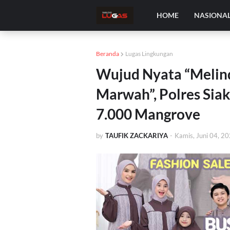
HOME
NASIONA
Beranda
Lugas Lingkungan
Wujud Nyata “Melin
Marwah”, Polres Sia
7.000 Mangrove
by
TAUFIK ZACKARIYA
-
Kamis, Juni 04, 2