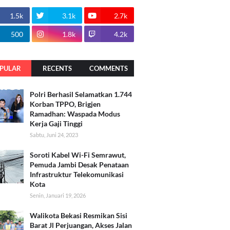
1.5k
3.1k
2.7k
500
1.8k
4.2k
PULAR
RECENTS
COMMENTS
Polri Berhasil Selamatkan 1.744
Korban TPPO, Brigjen
Ramadhan: Waspada Modus
Kerja Gaji Tinggi
Sabtu, Juni 24, 2023
Soroti Kabel Wi-Fi Semrawut,
Pemuda Jambi Desak Penataan
Infrastruktur Telekomunikasi
Kota
Senin, Januari 19, 2026
Walikota Bekasi Resmikan Sisi
Barat Jl Perjuangan, Akses Jalan