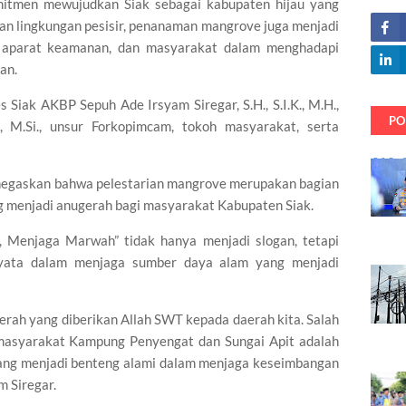
mitmen mewujudkan Siak sebagai kabupaten hijau yang
ian lingkungan pesisir, penanaman mangrove juga menjadi
h, aparat keamanan, dan masyarakat dalam menghadapi
an.
 Siak AKBP Sepuh Ade Irsyam Siregar, S.H., S.I.K., M.H.,
PO
., M.Si., unsur Forkopimcam, tokoh masyarakat, serta
negaskan bahwa pelestarian mangrove merupakan bagian
g menjadi anugerah bagi masyarakat Kabupaten Siak.
h, Menjaga Marwah” tidak hanya menjadi slogan, tetapi
nyata dalam menjaga sumber daya alam yang menjadi
erah yang diberikan Allah SWT kepada daerah kita. Salah
 masyarakat Kampung Penyengat dan Sungai Apit adalah
ang menjadi benteng alami dalam menjaga keseimbangan
m Siregar.