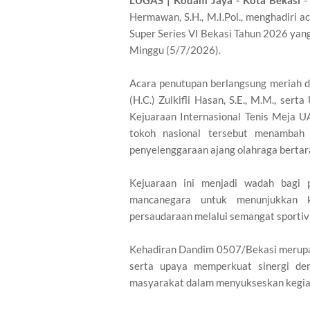
LUGAS | Kodam Jaya - Kota Bekasi
-
Hermawan, S.H., M.I.Pol., menghadiri 
Super Series VI Bekasi Tahun 2026 yan
Minggu (5/7/2026).
Acara penutupan berlangsung meriah da
(H.C.) Zulkifli Hasan, S.E., M.M., ser
Kejuaraan Internasional Tenis Meja U
tokoh nasional tersebut menambah
penyelenggaraan ajang olahraga bertara
Kejuaraan ini menjadi wadah bagi 
mancanegara untuk menunjukkan k
persaudaraan melalui semangat sportivi
Kehadiran Dandim 0507/Bekasi merupa
serta upaya memperkuat sinergi den
masyarakat dalam menyukseskan kegiata