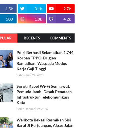
1.5k
3.1k
2.7k
500
1.8k
4.2k
PULAR
RECENTS
COMMENTS
Polri Berhasil Selamatkan 1.744
Korban TPPO, Brigjen
Ramadhan: Waspada Modus
Kerja Gaji Tinggi
Sabtu, Juni 24, 2023
Soroti Kabel Wi-Fi Semrawut,
Pemuda Jambi Desak Penataan
Infrastruktur Telekomunikasi
Kota
Senin, Januari 19, 2026
Walikota Bekasi Resmikan Sisi
Barat Jl Perjuangan, Akses Jalan