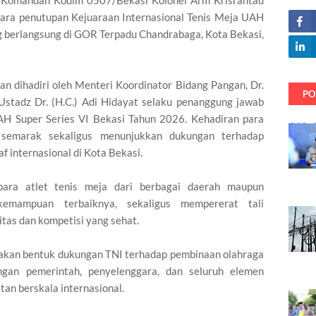
 Komandan Kodim 0507/Bekasi Kolonel Arm Krisrantau
acara penutupan Kejuaraan Internasional Tenis Meja UAH
g berlangsung di GOR Terpadu Chandrabaga, Kota Bekasi,
n dihadiri oleh Menteri Koordinator Bidang Pangan, Dr.
PO
ta Ustadz Dr. (H.C.) Adi Hidayat selaku penanggung jawab
AH Super Series VI Bekasi Tahun 2026. Kehadiran para
 semarak sekaligus menunjukkan dukungan terhadap
f internasional di Kota Bekasi.
para atlet tenis meja dari berbagai daerah maupun
emampuan terbaiknya, sekaligus mempererat tali
tas dan kompetisi yang sehat.
kan bentuk dukungan TNI terhadap pembinaan olahraga
gan pemerintah, penyelenggara, dan seluruh elemen
n berskala internasional.