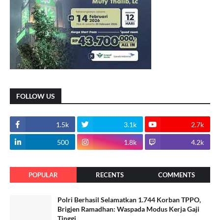
FOLLOW US
1.5k
3.1k
2.7k
500
1.8k
4.2k
POPULAR
RECENTS
COMMENTS
Polri Berhasil Selamatkan 1.744 Korban TPPO,
Brigjen Ramadhan: Waspada Modus Kerja Gaji
Tinggi