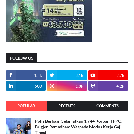
FOLLOW US
1.5k
3.1k
2.7k
500
1.8k
4.2k
POPULAR
RECENTS
COMMENTS
Polri Berhasil Selamatkan 1.744 Korban TPPO,
Brigjen Ramadhan: Waspada Modus Kerja Gaji
Tinggi