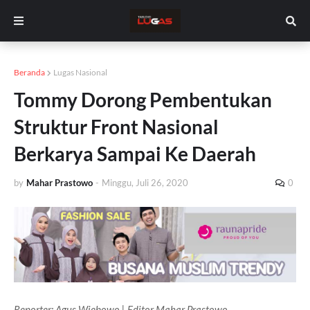
Beranda
Lugas Nasional
Tommy Dorong Pembentukan
Struktur Front Nasional
Berkarya Sampai Ke Daerah
by
Mahar Prastowo
-
Minggu, Juli 26, 2020
0
Reporter: Agus Wiebowo | Editor Mahar Prastowo