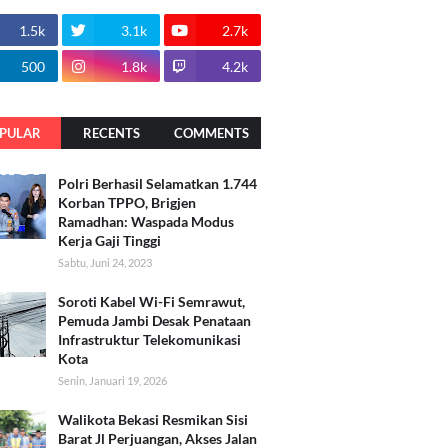
1.5k
3.1k
2.7k
500
1.8k
4.2k
PULAR
RECENTS
COMMENTS
Polri Berhasil Selamatkan 1.744
Korban TPPO, Brigjen
Ramadhan: Waspada Modus
Kerja Gaji Tinggi
Sabtu, Juni 24, 2023
Soroti Kabel Wi-Fi Semrawut,
Pemuda Jambi Desak Penataan
Infrastruktur Telekomunikasi
Kota
Senin, Januari 19, 2026
Walikota Bekasi Resmikan Sisi
Barat Jl Perjuangan, Akses Jalan