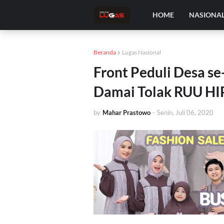
HOME
NASIONA
Beranda
Lugas Nasional
Front Peduli Desa s
Damai Tolak RUU HI
by
Mahar Prastowo
-
Senin, Juli 06, 2020