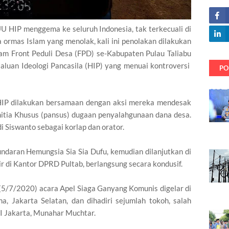
 HIP menggema ke seluruh Indonesia, tak terkecuali di
 ormas Islam yang menolak, kali ini penolakan dilakukan
am Front Peduli Desa (FPD) se-Kabupaten Pulau Taliabu
uan Ideologi Pancasila (HIP) yang menuai kontroversi
PO
HIP dilakukan bersamaan dengan aksi mereka mendesak
ia Khusus (pansus) dugaan penyalahgunaan dana desa.
i Siswanto sebagai korlap dan orator.
undaran Hemungsia Sia Sia Dufu, kemudian dilanjutkan di
ir di Kantor DPRD Pultab, berlangsung secara kondusif.
(5/7/2020) acara Apel Siaga Ganyang Komunis digelar di
 Jakarta Selatan, dan dihadiri sejumlah tokoh, salah
I Jakarta, Munahar Muchtar.