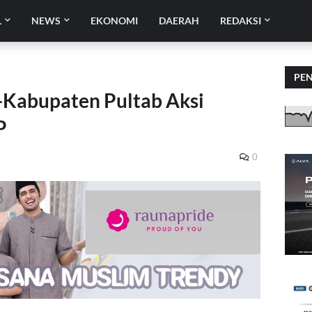
L
NEWS
EKONOMI
DAERAH
REDAKSI
PE
e-Kabupaten Pultab Aksi
P
0