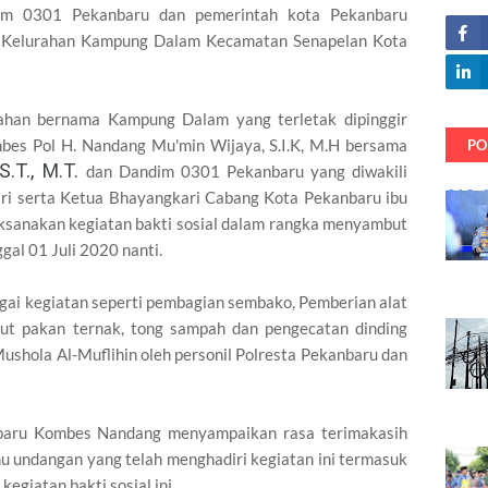
im 0301 Pekanbaru dan pemerintah kota Pekanbaru
di Kelurahan Kampung Dalam Kecamatan Senapelan Kota
rahan bernama Kampung Dalam yang terletak dipinggir
bes Pol H. Nandang Mu'min Wijaya, S.I.K, M.H bersama
PO
 S.T., M.T.
dan Dandim 0301 Pekanbaru yang diwakili
ri serta Ketua Bhayangkari Cabang Kota Pekanbaru ibu
ksanakan kegiatan bakti sosial dalam rangka menyambut
gal 01 Juli 2020 nanti.
bagai kegiatan seperti pembagian sembako, Pemberian alat
kut pakan ternak, tong sampah dan pengecatan dinding
ushola Al-Muflihin oleh personil Polresta Pekanbaru dan
baru Kombes Nandang menyampaikan rasa terimakasih
u undangan yang telah menghadiri kegiatan ini termasuk
egiatan bakti sosial ini.