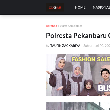
HOME
NASIONA
Beranda
Lugas Kamtibmas
Polresta Pekanbaru 
by
TAUFIK ZACKARIYA
-
Sabtu, Juni 20, 20