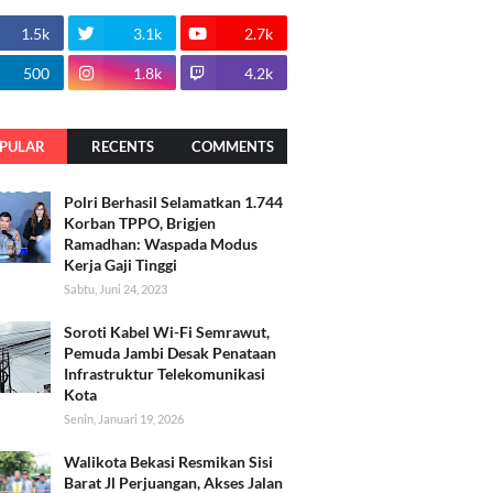
1.5k
3.1k
2.7k
500
1.8k
4.2k
PULAR
RECENTS
COMMENTS
Polri Berhasil Selamatkan 1.744
Korban TPPO, Brigjen
Ramadhan: Waspada Modus
Kerja Gaji Tinggi
Sabtu, Juni 24, 2023
Soroti Kabel Wi-Fi Semrawut,
Pemuda Jambi Desak Penataan
Infrastruktur Telekomunikasi
Kota
Senin, Januari 19, 2026
Walikota Bekasi Resmikan Sisi
Barat Jl Perjuangan, Akses Jalan