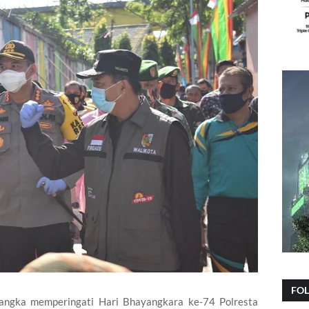
FO
angka memperingati Hari Bhayangkara ke-74 Polresta