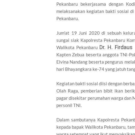
Pekanbaru bekerjasama dengan Kod
melaksanakan kegiatan bakti sosial 
Pekanbaru.
Jum'at 19 Juni 2020 di sebuah kelu
sungai siak Kapolresta Pekanbaru Kom
Dr. H. Firdaus
Walikota Pekanbaru
Kapten Zebua beserta anggota TNI-Pol
Elvina Nandang beserta pengurus mela
hari Bhayangkara ke-74 yang jatuh tang
Kegiatan bakti sosial diisi dengan ber
Olah Raga, pemberian bibit ikan beri
pagar disekitar perumahan warga dan M
personil TNI.
Dalam sambutanya Kapolresta Pekan
kepada bapak Walikota Pekanbaru, tam
warga setempat yang ikut menyaksikan k